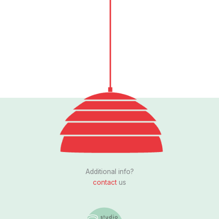
Follow us
I
n
s
Additional info?
t
contact
us
a
g
r