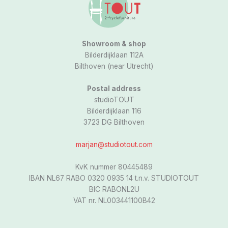
a
m
Showroom & shop
Bilderdijklaan 112A
Bilthoven (near Utrecht)
Postal address
studioTOUT
Bilderdijklaan 116
3723 DG Bilthoven
marjan@studiotout.com
KvK nummer 80445489
IBAN NL67 RABO 0320 0935 14 t.n.v. STUDIOTOUT
BIC RABONL2U
VAT nr. NL003441100B42