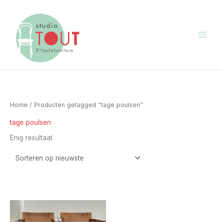
Ga
naar
de
inhoud
Home
/ Producten getagged “tage poulsen”
tage poulsen
Enig resultaat