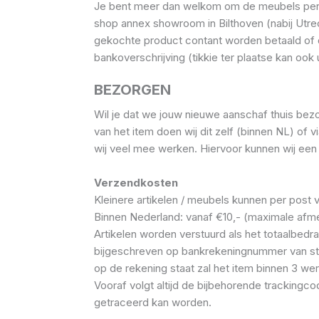
Je bent meer dan welkom om de meubels perso
shop annex showroom in Bilthoven (nabij Utrec
gekochte product contant worden betaald of 
bankoverschrijving (tikkie ter plaatse kan ook
BEZORGEN
Wil je dat we jouw nieuwe aanschaf thuis bezo
van het item doen wij dit zelf (binnen NL) of 
wij veel mee werken. Hiervoor kunnen wij een 
Verzendkosten
Kleinere artikelen / meubels kunnen per post 
Binnen Nederland: vanaf €10,- (maximale afm
Artikelen worden verstuurd als het totaalbedra
bijgeschreven op bankrekeningnummer van st
op de rekening staat zal het item binnen 3 w
Vooraf volgt altijd de bijbehorende trackingco
getraceerd kan worden.