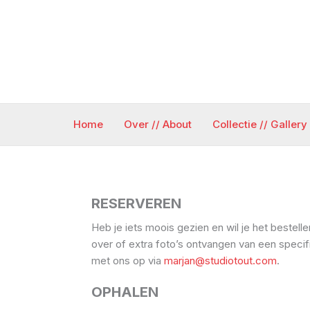
Ga
naar
de
inhoud
Home
Over // About
Collectie // Gallery
RESERVEREN
Heb je iets moois gezien en wil je het bestelle
over of extra foto’s ontvangen van een speci
met ons op via
marjan@studiotout.com
.
OPHALEN