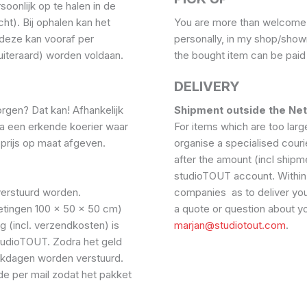
onlijk op te halen in de
ht). Bij ophalen kan het
You are more than welcome 
deze kan vooraf per
personally, in my shop/show
 uiteraard) worden voldaan.
the bought item can be paid 
DELIVERY
rgen? Dat kan! Afhankelijk
Shipment outside the Ne
via een erkende koerier waar
For items which are too large
prijs op maat afgeven.
organise a specialised courie
after the amount (incl shipm
studioTOUT account. Within
verstuurd worden.
companies as to deliver you
etingen 100 x 50 x 50 cm)
a quote or question about yo
g (incl. verzendkosten) is
marjan@studiotout.com
.
udioTOUT. Zodra het geld
erkdagen worden verstuurd.
de per mail zodat het pakket