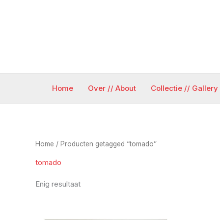
Ga
naar
de
inhoud
Home
Over // About
Collectie // Gallery
Home
/ Producten getagged “tomado”
tomado
Enig resultaat