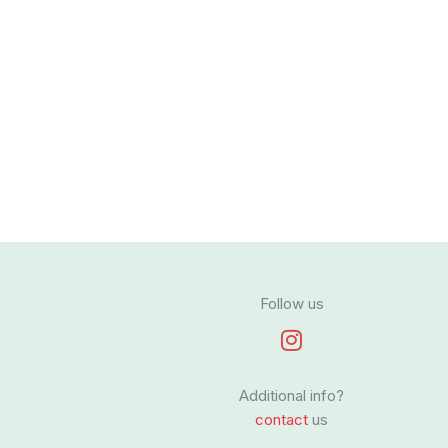
Follow us
I
n
s
Additional info?
t
contact
us
a